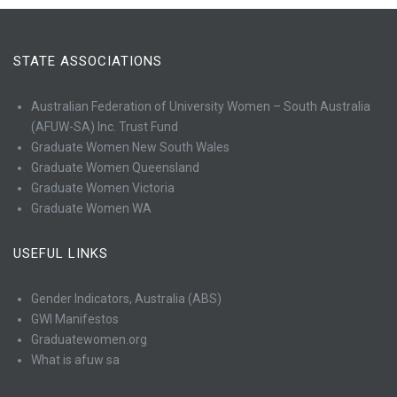
STATE ASSOCIATIONS
Australian Federation of University Women – South Australia
(AFUW-SA) Inc. Trust Fund
Graduate Women New South Wales
Graduate Women Queensland
Graduate Women Victoria
Graduate Women WA
USEFUL LINKS
Gender Indicators, Australia (ABS)
GWI Manifestos
Graduatewomen.org
What is afuw sa