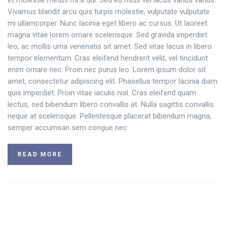
et molestie metus mi a dui. Sed eu risus vel lacus varius varius.
Vivamus blandit arcu quis turpis molestie, vulputate vulputate
mi ullamcorper. Nunc lacinia eget libero ac cursus. Ut laoreet
magna vitae lorem ornare scelerisque. Sed gravida imperdiet
leo, ac mollis urna venenatis sit amet. Sed vitae lacus in libero
tempor elementum. Cras eleifend hendrerit velit, vel tincidunt
enim ornare nec. Proin nec purus leo. Lorem ipsum dolor sit
amet, consectetur adipiscing elit. Phasellus tempor lacinia diam
quis imperdiet. Proin vitae iaculis nisl. Cras eleifend quam
lectus, sed bibendum libero convallis at. Nulla sagittis convallis
neque at scelerisque. Pellentesque placerat bibendum magna,
semper accumsan sem congue nec
READ MORE